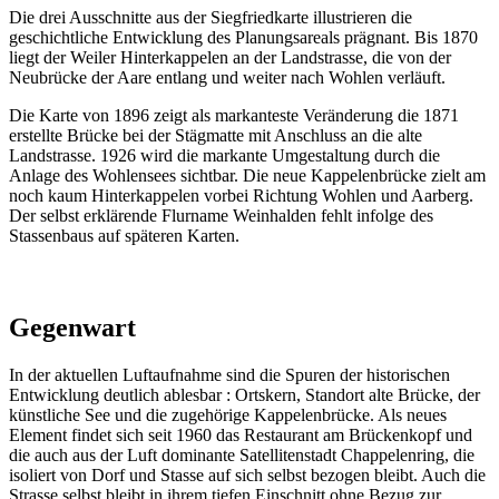
Die drei Ausschnitte aus der Siegfriedkarte illustrieren die
geschichtliche Entwicklung des Planungsareals prägnant. Bis 1870
liegt der Weiler Hinterkappelen an der Landstrasse, die von der
Neubrücke der Aare entlang und weiter nach Wohlen verläuft.
Die Karte von 1896 zeigt als markanteste Veränderung die 1871
erstellte Brücke bei der Stägmatte mit Anschluss an die alte
Landstrasse. 1926 wird die markante Umgestaltung durch die
Anlage des Wohlensees sichtbar. Die neue Kappelenbrücke zielt am
noch kaum Hinterkappelen vorbei Richtung Wohlen und Aarberg.
Der selbst erklärende Flurname Weinhalden fehlt infolge des
Stassenbaus auf späteren Karten.
Gegenwart
In der aktuellen Luftaufnahme sind die Spuren der historischen
Entwicklung deutlich ablesbar : Ortskern, Standort alte Brücke, der
künstliche See und die zugehörige Kappelenbrücke. Als neues
Element findet sich seit 1960 das Restaurant am Brückenkopf und
die auch aus der Luft dominante Satellitenstadt Chappelenring, die
isoliert von Dorf und Stasse auf sich selbst bezogen bleibt. Auch die
Strasse selbst bleibt in ihrem tiefen Einschnitt ohne Bezug zur