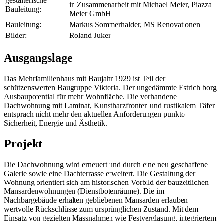
gestalterische
in Zusammenarbeit mit Michael Meier, Piazza
Bauleitung:
Meier GmbH
Bauleitung:
Markus Sommerhalder, MS Renovationen
Bilder:
Roland Juker
Ausgangslage
Das Mehrfamilienhaus mit Baujahr 1929 ist Teil der
schützenswerten Baugruppe Viktoria. Der ungedämmte Estrich borg
Ausbaupotential für mehr Wohnfläche. Die vorhandene
Dachwohnung mit Laminat, Kunstharzfronten und rustikalem Täfer
entsprach nicht mehr den aktuellen Anforderungen punkto
Sicherheit, Energie und Ästhetik.
Projekt
Die Dachwohnung wird erneuert und durch eine neu geschaffene
Galerie sowie eine Dachterrasse erweitert. Die Gestaltung der
Wohnung orientiert sich am historischen Vorbild der bauzeitlichen
Mansardenwohnungen (Dienstbotenräume). Die im
Nachbargebäude erhalten gebliebenen Mansarden erlauben
wertvolle Rückschlüsse zum ursprünglichen Zustand. Mit dem
Einsatz von gezielten Massnahmen wie Festverglasung, integriertem