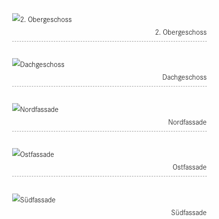
seit 60 Jahren abgesehen vom dringlichsten Unterhalt keine
Investitionen mehr vorgenommen. Das hatte aus Sicht der
Denkmalpflege den positiven Effekt, dass das Gebäude in
2. Obergeschoss
den letzten ca. 120 Jahren kaum verändert worden war.
Andererseits führte dies zu dem seit einiger Zeit sehr
schlechten baulichen Zustand, was sich auch in der
Einstufung des Gebäudes als Abbruchobjekt bei der
Dachgeschoss
Liegenschaftsverwaltung der Stadt widerspiegelte.
Im und über dem ältern Hausteil fanden sich vor dem
Umbau drei 2-Zimmerwohnungen, die über die südseitigen
Lauben vor den 1-Zimmerwohnungen des jüngern Teils im
Nordfassade
Osten erschlossen waren. Abgesehen von den WC-
Zugängen war die Brandmauer zwischen den Hausteilen
über alle drei Geschosse intakt. Der durchgehend offene
Dachstock wurde in einem Zug errichtet. Die ursprünglich
Ostfassade
gemeinsamen Aborte auf der Ostlaube wurden 1974 durch
je ein WC pro Wohnung ersetzt. Bäder fehlten, geheizt
wurde mit Holzöfen. Den Zimmern vorgelagert war ein
Eingangs- / Küchenraum mit Ausguss. Unterkellert ist nur
Südfassade
der jüngere Hausteil.