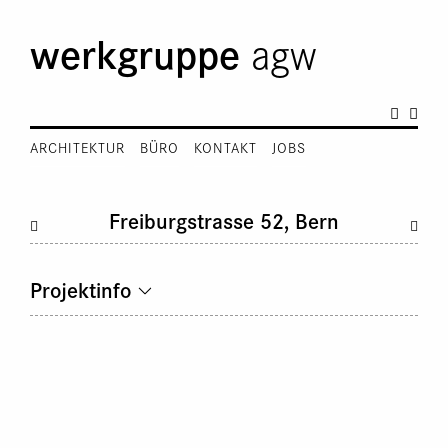
werkgruppe
agw
ARCHITEKTUR
BÜRO
KONTAKT
JOBS
Freiburgstrasse 52, Bern
Projektinfo
Baujahr:
Stock 1635-40, Mietshaus 1837-38
Denkmalpflege:
erhaltenswert
Ausführung:
2006-2007