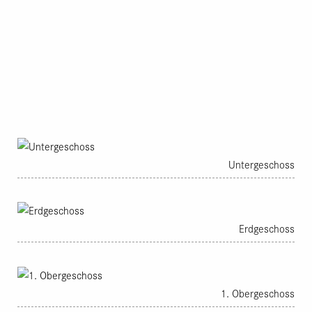
Bauvolumen:
2’100m3
Kosten BKP 2:
CHF 1.98 Mio, 868.-/m3
Architektur /
Lorenz Frauchiger
Bauleitung:
Bauherrschaft:
WOK Lorraine AG, gemeinnütziger
Wohnbauträger SVW
Baurechtsgeberin:
Einwohnergemeinde Bern
Finanzierung:
ABS Olten
Untergeschoss
Erdgeschoss
Bestand
Mit dem Erlass des Bebauungsplans
Freiburgstrasse/Güterstrasse im Jahre 1943 wurde das
Gebäude Nr. 52 faktisch zum Abbruchobjekt.
1. Obergeschoss
Dementsprechend hatte die Stadt Bern als Eigentümerin