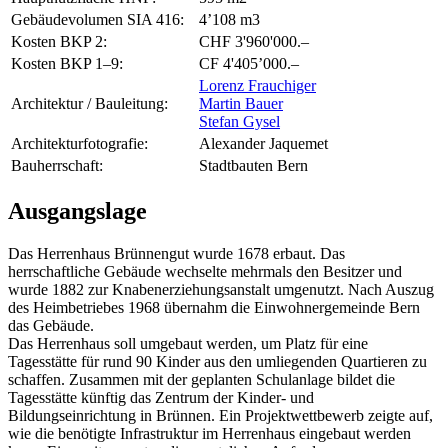
Gebäudevolumen SIA 416:
4’108 m3
Kosten BKP 2:
CHF 3'960'000.–
Kosten BKP 1–9:
CF 4'405’000.–
Lorenz Frauchiger
Architektur / Bauleitung:
Martin Bauer
Stefan Gysel
Architekturfotografie:
Alexander Jaquemet
Bauherrschaft:
Stadtbauten Bern
Ausgangslage
Das Herrenhaus Brünnengut wurde 1678 erbaut. Das
herrschaftliche Gebäude wechselte mehrmals den Besitzer und
wurde 1882 zur Knabenerziehungsanstalt umgenutzt. Nach Auszug
des Heimbetriebes 1968 übernahm die Einwohnergemeinde Bern
das Gebäude.
Das Herrenhaus soll umgebaut werden, um Platz für eine
Tagesstätte für rund 90 Kinder aus den umliegenden Quartieren zu
schaffen. Zusammen mit der geplanten Schulanlage bildet die
Tagesstätte künftig das Zentrum der Kinder- und
Bildungseinrichtung in Brünnen. Ein Projektwettbewerb zeigte auf,
wie die benötigte Infrastruktur im Herrenhaus eingebaut werden