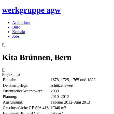
werkgruppe
agw
Architektur
Büro
Kontakt
Jobs
Kita Brünnen, Bern
Projektinfo
Baujahr:
1678, 1725, 1765 und 1882
Denkmalpflege:
schützenswert
Öffentlicher Wettbewerb:
2009
Planung:
2010–2012
Ausführung:
Februar 2012–Juni 2013
Geschossfläche GF SIA 416:
1’340 m2
Hauptnutzfläche HNF:
595 m2