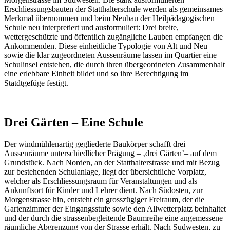
Erschliessungsbauten der Statthalterschule werden als gemeinsames
Merkmal übernommen und beim Neubau der Heilpädagogischen
Schule neu interpretiert und ausformuliert: Drei breite,
wettergeschützte und öffentlich zugängliche Lauben empfangen die
Ankommenden. Diese einheitliche Typologie von Alt und Neu
sowie die klar zugeordneten Aussenräume lassen im Quartier eine
Schulinsel entstehen, die durch ihren übergeordneten Zusammenhalt
eine erlebbare Einheit bildet und so ihre Berechtigung im
Statdtgefüge festigt.
Drei Gärten – Eine Schule
Der windmühlenartig gegliederte Baukörper schafft drei
Aussenräume unterschiedlicher Prägung – ‚drei Gärten’– auf dem
Grundstück. Nach Norden, an der Statthalterstrasse und mit Bezug
zur bestehenden Schulanlage, liegt der übersichtliche Vorplatz,
welcher als Erschliessungsraum für Veranstaltungen und als
Ankunftsort für Kinder und Lehrer dient. Nach Südosten, zur
Morgenstrasse hin, entsteht ein grosszügiger Freiraum, der die
Gartenzimmer der Eingangsstufe sowie den Allwetterplatz beinhaltet
und der durch die strassenbegleitende Baumreihe eine angemessene
räumliche Abgrenzung von der Strasse erhält. Nach Sudwesten, zu