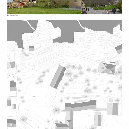
Nutzfläche NF:
1’573 m2
Gebäudevolumen SIA 416:
7’610 m3
Verfasser:
Lorenz Frauchiger
Stefan Gysel
Simon Gysel
Fausterhaus – Ersatz
Am Fusse der Sunnefels Rebberge bildet das Fausterhaus
den Auftakt zum Gebäudeensemble der ehemaligen
Nervenklinik. Der Erhaltenswert begründet sich wesentlich
durch den Situationswert als Gebäude in der gestalterisch
klaren Unterordnung zum Hauptbau. Das gegebene
Raumprogramm erfordert mehr als das doppelte des
vorhandenen Volumens. Statt der Erhaltung wird hier
deshalb ein situationsgerechter Ersatz des Fausterhauses