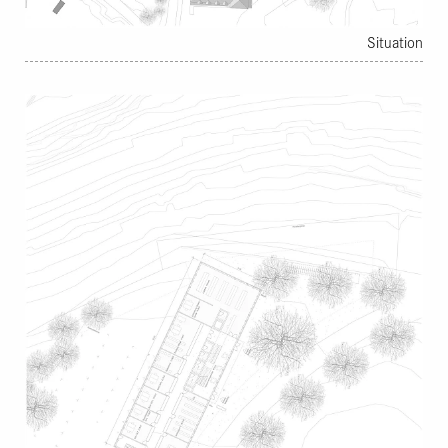
mit einer adäquat qualitätvollen Neuinterpretation
vorgeschlagen.
Situation
Unter einem Dach
Das markante Dach des Neubaus beherbergt die Bibliothek
auf zwei Geschossen (Galerie). Diese Anordnung unter den
Dachschrägen ermöglicht eine gute Übersicht und eine
einfache Orientierung in den Räumlichkeiten. Ein zentrales
Oblichtband sorgt für helle Arbeitsplätze, eine gute
Raumausleuchtung und unterstreicht den Charakter des
Dachraumes als Ort der Ruhe und des Lernens. Ebenfalls
über den zentralen Eingang sind die Verwaltungsräume
sowie die Ludothek im Erdgeschoss vom Vorplatz
erreichbar. Die Anordnung der drei unterschiedlichen
Nutzungen in einem Gebäude leitet sich aus der historisch
gewachsenen Situation ab. Gleichzeitig fördert sie den
allgemeinen Austausch und die sozialen Kontakte aller
NutzerInnen. Der gemeinsame Vorraum mit kleiner