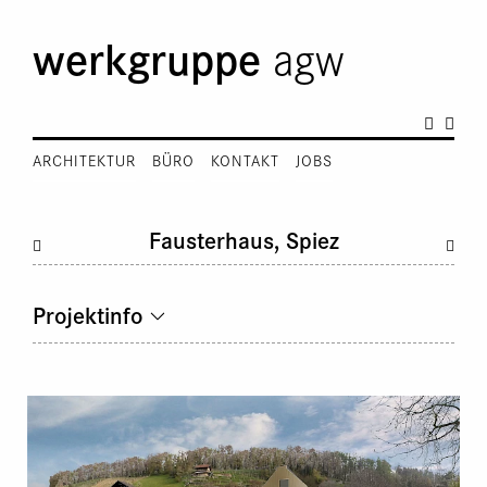
werkgruppe
agw
ARCHITEKTUR
BÜRO
KONTAKT
JOBS
Fausterhaus, Spiez
Projektinfo
Projektwettbewerb:
2010
Veranstalterin:
Einwohnergemeinde Spiez
Geschossfläche GF SIA 416:
1’936 m2